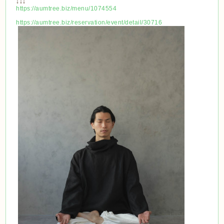
↓↓↓
https://aumtree.biz/menu/1074554
https://aumtree.biz/reservation/event/detail/30716