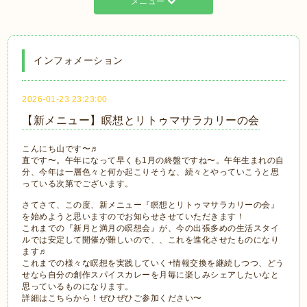
メニュー
インフォメーション
2026-01-23 23:23:00
【新メニュー】瞑想とリトゥマサラカリーの会
こんにち山です〜♬
直です〜。午年になって早くも1月の終盤ですね〜。午年生まれの自
分、今年は一層色々と何か起こりそうな、続々とやっていこうと思
っている次第でございます。
さてさて、この度、新メニュー『瞑想とリトゥマサラカリーの会』
を始めようと思いますのでお知らせさせていただきます！
これまでの『新月と満月の瞑想会』が、今の出張多めの生活スタイ
ルでは安定して開催が難しいので、、これを進化させたものになり
ます♬
これまでの様々な瞑想を実践していく+情報交換を継続しつつ、どう
せなら自分の創作スパイスカレーを月毎に楽しみシェアしたいなと
思っているものになります。
詳細はこちらから！ぜひぜひご参加ください〜