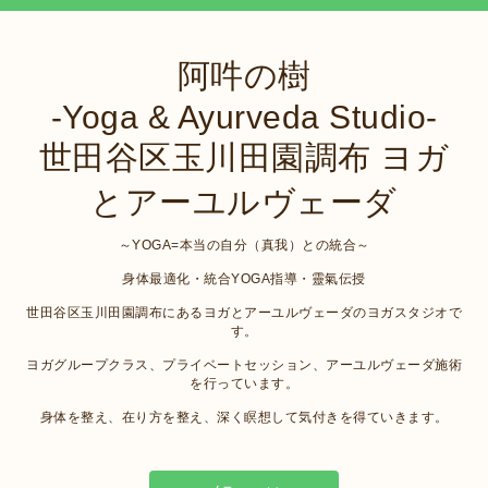
阿吽の樹
-Yoga & Ayurveda Studio-
世田谷区玉川田園調布 ヨガ
とアーユルヴェーダ
～YOGA=本当の自分（真我）との統合～
身体最適化・統合YOGA指導・靈氣伝授
世田谷区玉川田園調布にあるヨガとアーユルヴェーダのヨガスタジオで
す。
ヨガグループクラス、プライベートセッション、アーユルヴェーダ施術
を行っています。
身体を整え、在り方を整え、深く瞑想して気付きを得ていきます。