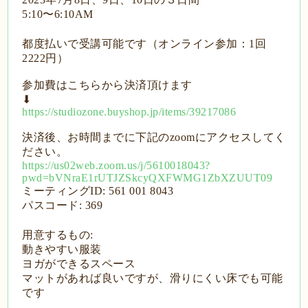
5:10
〜
6:10AM
都度払いで受講可能です（オンライン参加：
1
回
2222
円）
参加費はこちらから決済頂けます
⬇︎
https://studiozone.buyshop.jp/items/39217086
決済後、お時間までに下記の
zoom
にアクセスしてく
ださい。
https://us02web.zoom.us/j/5610018043?
pwd=bVNraE1rUTJZSkcyQXFWMG1ZbXZUUT09
ミーティング
ID: 561 001 8043
パスコード
: 369
用意するもの
:
動きやすい服装
ヨガができるスペース
マットがあれば良いですが、滑りにくい床でも可能
です