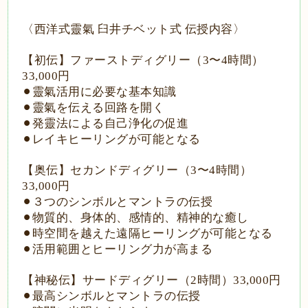
〈西洋式靈氣
臼井チベット式
伝授内容〉
【初伝】ファーストディグリー（
3
〜
4
時間）
33,000
円
⚫︎靈氣活用に必要な基本知識
⚫︎靈氣を伝える回路を開く
⚫︎発靈法による自己浄化の促進
⚫︎レイキヒーリングが可能となる
【奥伝】セカンドディグリー（
3
〜
4
時間）
33,000
円
⚫︎３つのシンボルとマントラの伝授
⚫︎物質的、身体的、感情的、精神的な癒し
⚫︎時空間を越えた遠隔ヒーリングが可能となる
⚫︎活用範囲とヒーリング力が高まる
【神秘伝】サードディグリー（
2
時間）
33,000
円
⚫︎最高シンボルとマントラの伝授