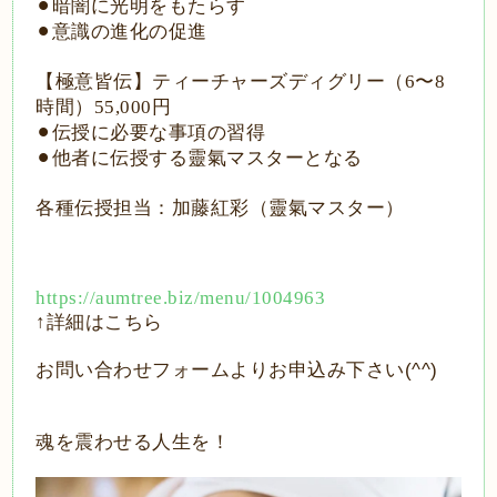
⚫︎暗闇に光明をもたらす
⚫︎意識の進化の促進
【極意皆伝】ティーチャーズディグリー（
6
〜
8
時間）
55,000
円
⚫︎伝授に必要な事項の習得
⚫︎他者に伝授する靈氣マスターとなる
各種伝授担当：加藤紅彩（靈氣マスター）
https://aumtree.biz/menu/1004963
↑
詳細はこちら
お問い合わせフォームよりお申込み下さい(^^)
魂を震わせる人生を！