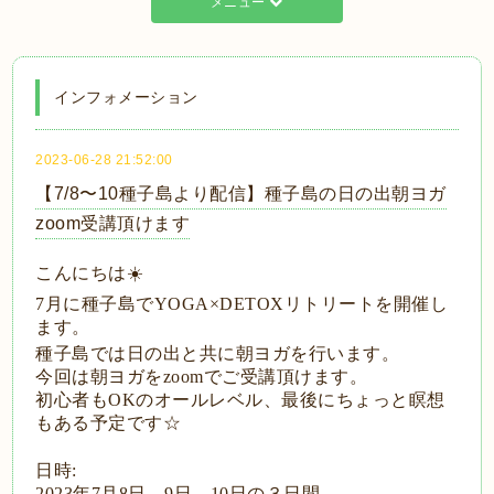
メニュー
インフォメーション
2023-06-28 21:52:00
【7/8〜10種子島より配信】種子島の日の出朝ヨガ
zoom受講頂けます
こんにちは☀️
7
月に種子島で
YOGA×DETOX
リトリートを開催し
ます。
種子島では日の出と共に朝ヨガを行います。
今回は朝ヨガを
zoom
でご受講頂けます。
初心者も
OK
のオールレベル、最後にちょっと瞑想
もある予定です
☆
日時
:
2023
年
7
月
8
日、
9
日、
10
日の３日間