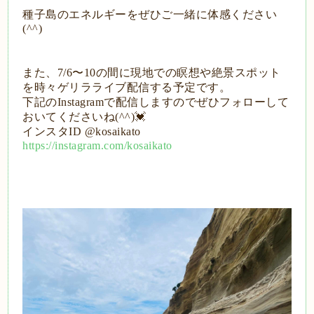
種子島のエネルギーをぜひご一緒に体感ください
(^^)
また、
7/6
〜
10
の間に現地での瞑想や絶景スポット
を時々ゲリラライブ配信する予定です。
下記の
Instagram
で配信しますのでぜひフォローして
おいてくださいね
(^^)
💓
インスタ
ID @kosaikato
https://instagram.com/kosaikato