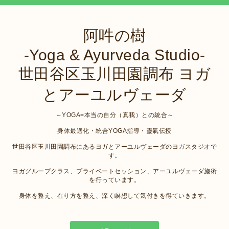
阿吽の樹
-Yoga & Ayurveda Studio-
世田谷区玉川田園調布 ヨガ
とアーユルヴェーダ
～YOGA=本当の自分（真我）との統合～
身体最適化・統合YOGA指導・靈氣伝授
世田谷区玉川田園調布にあるヨガとアーユルヴェーダのヨガスタジオで
す。
ヨガグループクラス、プライベートセッション、アーユルヴェーダ施術
を行っています。
身体を整え、在り方を整え、深く瞑想して気付きを得ていきます。