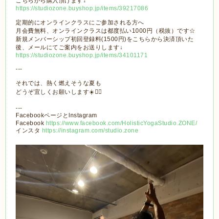
こちらから購入頂けます↓
https://studiozone.buyshop.jp/items/39217086
定期的にオンラインクラスにご参加される方へ
月会費無料、オンラインクラスは都度払い1000円（税抜）です☆
新規メンバーシップ初回登録料(1500円)をこちらから決済頂いた
後、メールにてご案内をお送りします↓
https://studiozone.buyshop.jp/items/34101171
---
それでは、熱く燃えそうな夏も
どうぞ宜しくお願いします☀️🏄‍♀️
---
FacebookページとInstagram
Facebook
https://www.facebook.com/HolisticYogaStudio.ZONE/
インスタ
https://instagram.com/studio.zone