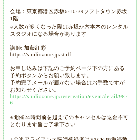
会場：東京都港区赤坂
6-10-39
ソフトタウン赤坂
1
階
※
人数が多くなった際は赤坂か六本木のレンタル
スタジオになる場合があります
講師
:
加藤紅彩
https://studiozone.jp/staff
お申し込みは下記のご予約ページ下の方にある
予約ボタンからお願い致します。
予約完了メールが届かない場合はお手数ですが
お知らせください。
https://studiozone.jp/reservation/event/detail/987
6
※
開催
24
時間前を越えてのキャンセルは返金不可
となります旨ご了承下さい
※
全米アライアンス講師登録者は
YACEP®
継続教