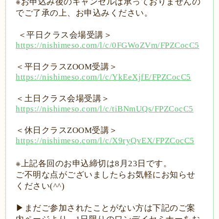
※
お申込み後のキャンセルは承っておりませんの
でご了承の上、お申込みください。
＜平日クラス会場受講＞
https://nishimeso.com/l/c/0FGWoZVm/FPZCocC5
＜平日クラス
ZOOM
受講＞
https://nishimeso.com/l/c/YkEeXjfE/FPZCocC5
＜土日クラス会場受講＞
https://nishimeso.com/l/c/tiBNmUQs/FPZCocC5
＜休日クラス
ZOOM
受講＞
https://nishimeso.com/l/c/X9ryQvEX/FPZCocC5
※
上記各回のお申込締切は
8
月
23
日です。
ご不明な点がございましたらお気軽にお知らせ
ください
(^^)
▶︎まだご参加されたことがない方は下記のご案