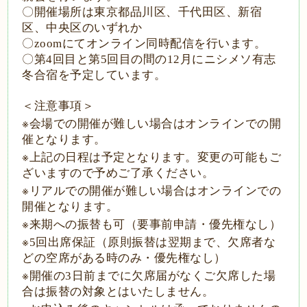
〇開催場所は東京都品川区、千代田区、新宿
区、中央区のいずれか
〇
zoom
にてオンライン同時配信を行います。
〇第
4
回目と第
5
回目の間の
12
月にニシメソ有志
冬合宿を予定しています。
＜注意事項＞
※
会場での開催が難しい場合はオンラインでの開
催となります。
※
上記の日程は予定となります。変更の可能もご
ざいますので予めご了承ください。
※
リアルでの開催が難しい場合はオンラインでの
開催となります。
※
来期への振替も可（要事前申請・優先権なし）
※
5
回出席保証（原則振替は翌期まで、欠席者な
どの空席がある時のみ・優先権なし）
※
開催の
3
日前までに欠席届がなくご欠席した場
合は
振替の対象とはいたしません。