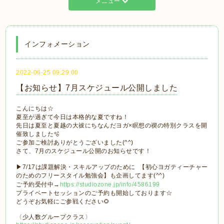
メニュー
インフォメーション
2022-06-25 09:29:00
【お知らせ】7月スケジュール公開しました
こんにちは☆
夏至が過ぎて今日は本格的な夏ですね！
先日は夏至と夏越の大祓にちなんだヨガ×瞑想の禊の特別クラスを開
催致しました🫧
ご参加ご検討ありがとうございました(^^)
さて、7月のスケジュール公開のお知らせです！
▶︎7/17は課題解決・スキルアップのために 【初心ヨガティーチャー
のためのフリースタイル勉強会】も企画してます(^^)
ご予約受付中→
https://studiozone.jp/info/4586199
プライベートセッションのご予約も開始しております☆
どうぞお気軽にご参戦ください🌻
〈少人数グループクラス〉