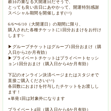
赦日の重なる大開運日だそうで、
とっても良い吉日にあやかって、開運特別感謝
スペシャル期間を開催します
(^^)
6/6
〜
6/10
（大開運日）の期間に限り、
購入された各種チケットに
1
回分おまけをお付け
します
✨
▶︎
グループチケットはグループ
1
回分おまけ（購
入日から
2
か月有効）
▶︎
プライベートチケットはプライベートセッシ
ョン
1
回分おまけ（購入日から
4
か月有効）
下記のオンライン決済ページまたはスタジオで
直接ご購入ください
(^^)
各回数におまけを付与したチケットをお渡しし
ます！
※
単発
1
回は対象外になります
プライベート
4
回（購入日から4か月有効）