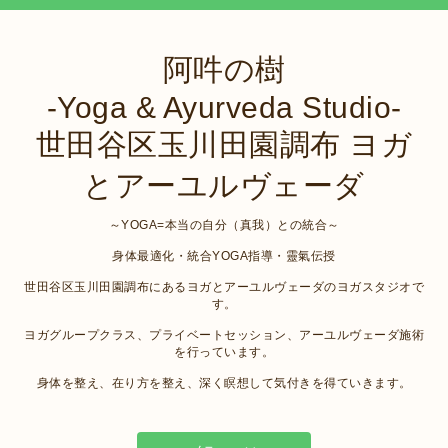
阿吽の樹
-Yoga & Ayurveda Studio-
世田谷区玉川田園調布 ヨガ
とアーユルヴェーダ
～YOGA=本当の自分（真我）との統合～
身体最適化・統合YOGA指導・靈氣伝授
世田谷区玉川田園調布にあるヨガとアーユルヴェーダのヨガスタジオで
す。
ヨガグループクラス、プライベートセッション、アーユルヴェーダ施術
を行っています。
身体を整え、在り方を整え、深く瞑想して気付きを得ていきます。