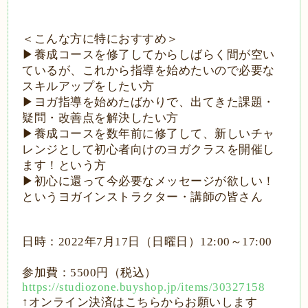
＜こんな方に特におすすめ＞
▶
養成コースを修了してからしばらく間が空い
ているが、これから指導を始めたいので必要な
スキルアップをしたい方
▶
ヨガ指導を始めたばかりで、出てきた課題・
疑問・改善点を解決したい方
▶
養成コースを数年前に修了して、新しいチャ
レンジとして初心者向けのヨガクラスを開催し
ます！という方
▶
初心に還って今必要なメッセージが欲しい！
というヨガインストラクター・講師の皆さん
日時：
2022
年
7
月
17
日（日曜日）
12:00
～
17:00
参加費：
5500
円（税込）
https://studiozone.buyshop.jp/items/30327158
↑
オンライン決済はこちらからお願いします