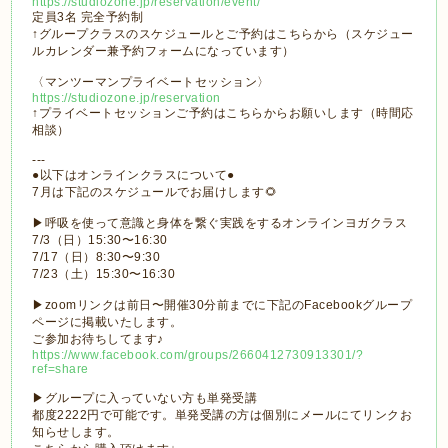
https://studiozone.jp/reservation/event/
定員3名 完全予約制
↑グループクラスのスケジュールとご予約はこちらから（スケジュー
ルカレンダー兼予約フォームになっています）
〈マンツーマンプライベートセッション〉
https://studiozone.jp/reservation
↑プライベートセッションご予約はこちらからお願いします（時間応
相談）
---
●以下はオンラインクラスについて●
7月は下記のスケジュールでお届けします🌻
▶︎呼吸を使って意識と身体を繋ぐ実践をするオンラインヨガクラス
7/3（日）15:30〜16:30
7/17（日）8:30〜9:30
7/23（土）15:30〜16:30
▶︎zoomリンクは前日〜開催30分前までに下記のFacebookグループ
ページに掲載いたします。
ご参加お待ちしてます♪
https://www.facebook.com/groups/2660412730913301/?
ref=share
▶︎グループに入っていない方も単発受講
都度2222円で可能です。単発受講の方は個別にメールにてリンクお
知らせします。