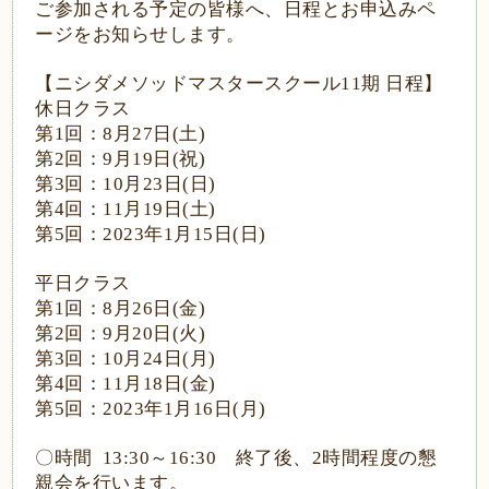
ご参加される予定の皆様へ、日程とお申込みペ
ージをお知らせします。
【ニシダメソッドマスタースクール
11
期
日程】
休日クラス
第
1
回：
8
月
27
日
(
土
)
第
2
回：
9
月
19
日
(
祝
)
第
3
回：
10
月
23
日
(
日
)
第
4
回：
11
月
19
日
(
土
)
第
5
回：
2023
年
1
月
15
日
(
日
)
平日クラス
第
1
回：
8
月
26
日
(
金
)
第
2
回：
9
月
20
日
(
火
)
第
3
回：
10
月
24
日
(
月
)
第
4
回：
11
月
18
日
(
金
)
第
5
回：
2023
年
1
月
16
日
(
月
)
〇時間
13:30
～
16:30
終了後、
2
時間程度の懇
親会を行います。