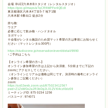
会場: BUZZ六本木Bスタジオ（レンタルスタジオ）
https://goo.gl/maps/aTqCRfiWPFsr4QEc8
東京都港区六本木4丁目5-7 地下1階
六本木駅 6番出口 徒歩2分
持ち物:
ウエア
必要に応じて飲み物・ハンドタオル
ヨガマット
※会場がレンタル施設のため貸マット希望の方は事前にお知らせく
ださい（マットレンタル300円）
https://studiozone.jp/reservation/event/detail/9990
↑ご予約はこちら
【オンライン希望の方へ】
オンライン参加希望の方は上記から決済後、5分前までに下記の
zoomにアクセスしてください。
（オンラインとリアルは価格は同じです。決済時の備考にオンライ
ン参加とご記載ください）
zoom:
https://us02web.zoom.us/j/87502341256?
pwd=Z1ZsWGs2a2R3bDg2L01ZVXI4czl0dz09
ミーティングID: 875 0234 1256
パスコード: 974071