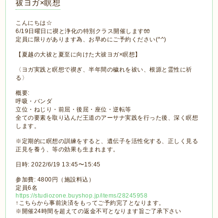
祓ヨガ×瞑想
こんにちは☆
6/19日曜日に禊と浄化の特別クラス開催します🧤
定員に限りがあります為、お早めにご予約ください(^^)
【夏越の大祓と夏至に向けた大祓ヨガ×瞑想】
〈ヨガ実践と瞑想で禊ぎ、半年間の穢れを祓い、根源と霊性に祈
る〉
概要:
呼吸・バンダ
立位・ねじり・前屈・後屈・座位・逆転等
全ての要素を取り込んだ王道のアーサナ実践を行った後、深く瞑想
します。
※定期的に瞑想の訓練をすると、遺伝子を活性化する、正しく見る
正見を養う、等の効果も生まれます。
日時: 2022/6/19 13:45〜15:45
参加費: 4800円（施設料込）
定員6名
https://studiozone.buyshop.jp/items/28245958
↑こちらから事前決済をもってご予約完了となります。
※開催24時間を超えての返金不可となります旨ご了承下さい