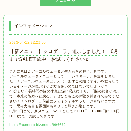
メニュー
インフォメーション
2023-04-12 22:22:00
【新メニュー】シロダーラ、追加しました！！6月
までSALE実施中、お試しください♫
こんにちは♫ アーユルヴェーダと生き活きの担当、直です。
アーユルヴェーダメニューとして、『シロダーラ』を追加しまし
た！！アーユルヴェーダといえば、まずこの頭にオイルを垂らして
いるイメージが思い浮かぶ方も多いのではないでしょうか？
40分という長時間の脳の休息と深い瞑想により、『脳の雑音が消え
て、本来の能力へと戻る。』ぜひともこの体験を試されてみてくだ
さい！！シロダーラ前後にフェイシャルマッサージも行いますの
で、思考力も目も雰囲気もキリッと輝きが増します。
6月30日まで、新メニューSALEとして15000円→13000円(2000円
OFF)にて、お試しできます！
https://aumtree.biz/menu/996663