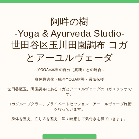
阿吽の樹
-Yoga & Ayurveda Studio-
世田谷区玉川田園調布 ヨガ
とアーユルヴェーダ
～YOGA=本当の自分（真我）との統合～
身体最適化・統合YOGA指導・靈氣伝授
世田谷区玉川田園調布にあるヨガとアーユルヴェーダのヨガスタジオで
す。
ヨガグループクラス、プライベートセッション、アーユルヴェーダ施術
を行っています。
身体を整え、在り方を整え、深く瞑想して気付きを得ていきます。