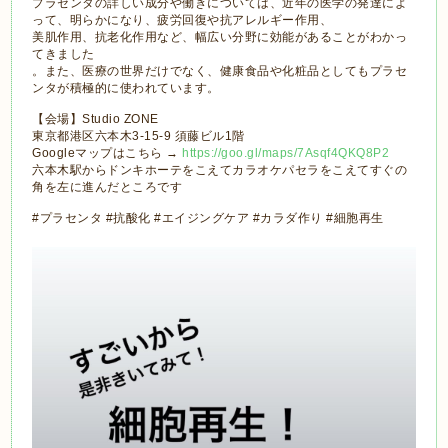
プラセンタの詳しい成分や働きについては、近年の医学の発達によ
って、明らかになり、疲労回復や抗アレルギー作用、
美肌作用、抗老化作用など、幅広い分野に効能があることがわかっ
てきました
。また、医療の世界だけでなく、健康食品や化粧品としてもプラセ
ンタが積極的に使われています。
【会場】Studio ZONE
東京都港区六本木3-15-9 須藤ビル1階
Googleマップはこちら →
https://goo.gl/maps/7Asqf4QKQ8P2
六本木駅からドンキホーテをこえてカラオケパセラをこえてすぐの
角を左に進んだところです
#プラセンタ #抗酸化 #エイジングケア #カラダ作り #細胞再生