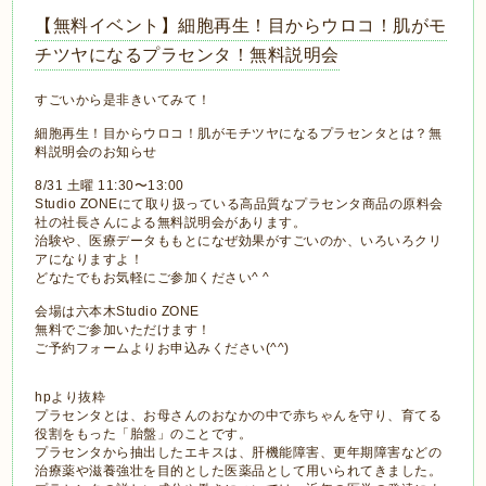
【無料イベント】細胞再生！目からウロコ！肌がモ
チツヤになるプラセンタ！無料説明会
すごいから是非きいてみて！
細胞再生！目からウロコ！肌がモチツヤになるプラセンタとは？無
料説明会のお知らせ
8/31 土曜 11:30〜13:00
Studio ZONEにて取り扱っている高品質なプラセンタ商品の原料会
社の社長さんによる無料説明会があります。
治験や、医療データももとになぜ効果がすごいのか、いろいろクリ
アになりますよ！
どなたでもお気軽にご参加ください^ ^
会場は六本木Studio ZONE
無料でご参加いただけます！
ご予約フォームよりお申込みください(^^)
hpより抜粋
プラセンタとは、お母さんのおなかの中で赤ちゃんを守り、育てる
役割をもった「胎盤」のことです。
プラセンタから抽出したエキスは、肝機能障害、更年期障害などの
治療薬や滋養強壮を目的とした医薬品として用いられてきました。