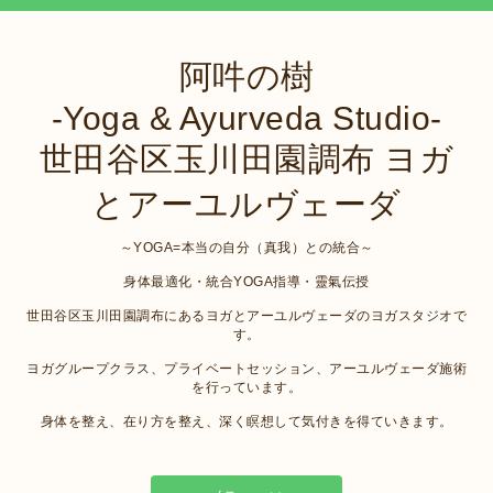
阿吽の樹
-Yoga & Ayurveda Studio-
世田谷区玉川田園調布 ヨガ
とアーユルヴェーダ
～YOGA=本当の自分（真我）との統合～
身体最適化・統合YOGA指導・靈氣伝授
世田谷区玉川田園調布にあるヨガとアーユルヴェーダのヨガスタジオで
す。
ヨガグループクラス、プライベートセッション、アーユルヴェーダ施術
を行っています。
身体を整え、在り方を整え、深く瞑想して気付きを得ていきます。