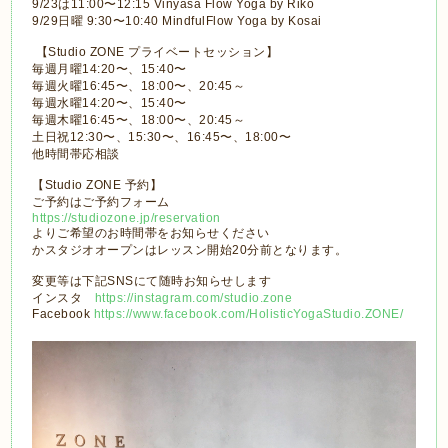
9/23は11:00〜12:15 Vinyasa Flow Yoga by Riko
9/29日曜 9:30〜10:40 MindfulFlow Yoga by Kosai
【Studio ZONE プライベートセッション】
毎週月曜14:20〜、15:40〜
毎週火曜16:45〜、18:00〜、20:45～
毎週水曜14:20〜、15:40〜
毎週木曜16:45〜、18:00〜、20:45～
土日祝12:30〜、15:30〜、16:45〜、18:00〜
他時間帯応相談
【Studio ZONE 予約】
ご予約はご予約フォーム
https://studiozone.jp/reservation
よりご希望のお時間帯をお知らせください
かスタジオオープンはレッスン開始20分前となります。
変更等は下記SNSにて随時お知らせします
インスタ
https://instagram.com/studio.zone
Facebook
https://www.facebook.com/HolisticYogaStudio.ZONE/