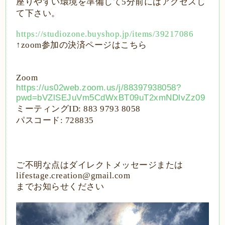
座りやすい環境を準備して
5
分前にはアクセスし
て下さい。
https://studiozone.buyshop.jp/items/39217086
↑zoom
参加の決済ページはこちら
Zoom
https://us02web.zoom.us/j/88397938058?
pwd=bVZlSEJuVm5CdWxBT09uT2xmNDlvZz09
ミーティング
ID: 883 9793 8058
パスコード
: 728835
ご不明な点はダイレクトメッセージまたは
lifestage.creation@gmail.com
までお知らせください