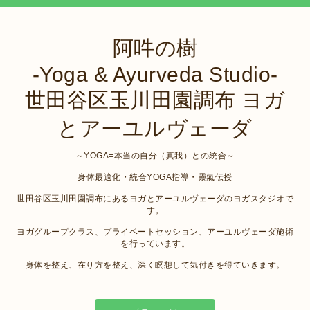
阿吽の樹
-Yoga & Ayurveda Studio-
世田谷区玉川田園調布 ヨガ
とアーユルヴェーダ
～YOGA=本当の自分（真我）との統合～
身体最適化・統合YOGA指導・靈氣伝授
世田谷区玉川田園調布にあるヨガとアーユルヴェーダのヨガスタジオで
す。
ヨガグループクラス、プライベートセッション、アーユルヴェーダ施術
を行っています。
身体を整え、在り方を整え、深く瞑想して気付きを得ていきます。