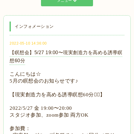
メニュー
インフォメーション
2022-05-10 14:36:00
【瞑想会】5/27 19:00〜現実創造力を高める誘導瞑
想60分
こんにちは
☆
5
月の瞑想会のお知らせです♪
【現実創造力を高める誘導瞑想
60
分
🧘‍♀️
】
2022/5/27
金
19:00
〜
20:00
スタジオ参加、
zoom
参加
両方
OK
参加費：