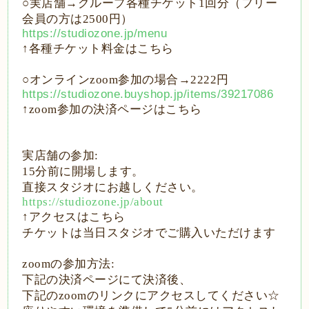
○
実店舗
→
グループ各種チケット
1
回分（フリー
会員の方は
2500
円）
https://studiozone.jp/menu
↑
各種チケット料金はこちら
○
オンライン
zoom
参加の場合
→2222
円
https://studiozone.buyshop.jp/items/39217086
↑zoom
参加の決済ページはこちら
実店舗の参加
:
15
分前に開場します。
直接スタジオにお越しください。
https://studiozone.jp/about
↑
アクセスはこちら
チケットは当日スタジオでご購入いただけます
zoom
の参加方法
:
下記の決済ページにて決済後、
下記の
zoom
のリンクにアクセスしてください
☆